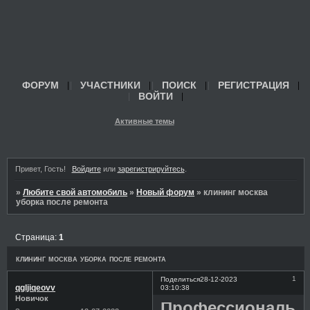
ФОРУМ
УЧАСТНИКИ
ПОИСК
РЕГИСТРАЦИЯ
ВОЙТИ
Активные темы
Привет, Гость!
Войдите
или
зарегистрируйтесь
.
»
Любите свой автомобиль
»
Новый форум
»
клининг москва
уборка после ремонта
Страница:
1
клининг москва уборка после ремонта
1
Поделиться
28-12-2023
qgljiqeovv
03:10:38
Новичок
Профессиональн